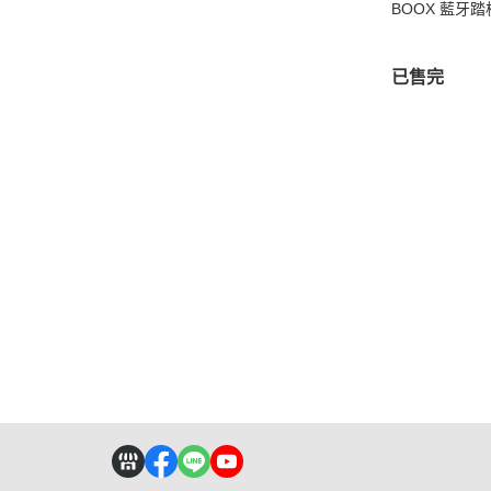
BOOX 藍牙踏
已售完
首頁
客戶服務
付款方式說明
會員
關於我們
售後服務說明
寄送方式說明
訂單
品牌故事
會員權益說明
全部商品
現金積
門市據點
隱私權條款
聯絡我們
訂單相關說明