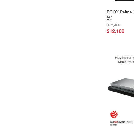
BOOX Palm
黑)
$12,460
$12,180