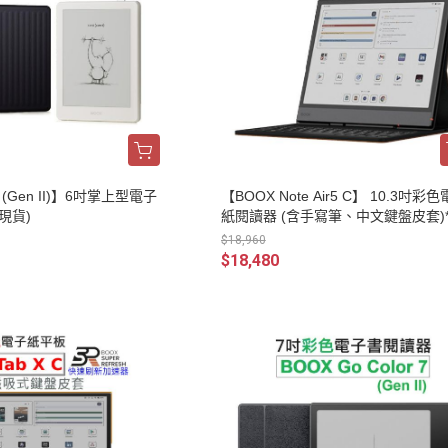
6 (Gen II)】6吋掌上型電子
【BOOX Note Air5 C】 10.3吋彩
現貨)
紙閱讀器 (含手寫筆、中文鍵盤皮套)
品現貨
$18,960
$18,480