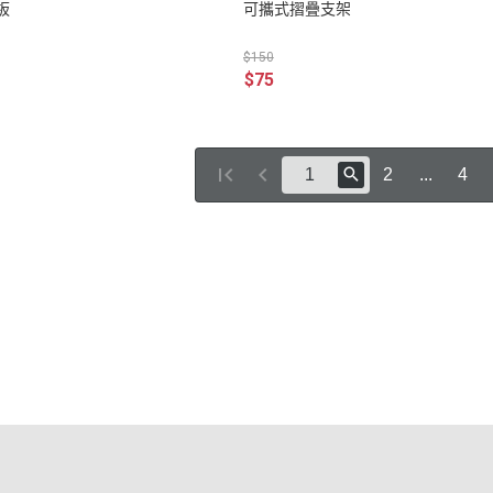
板
可攜式摺疊支架
$150
$75
2
...
4
專區
查詢
點規則