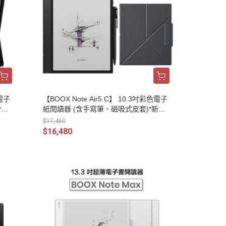
色電子
【BOOX Note Air5 C】 10.3吋彩色電子
*新
紙閱讀器 (含手寫筆、磁吸式皮套)*新品
現貨
$17,460
$16,480