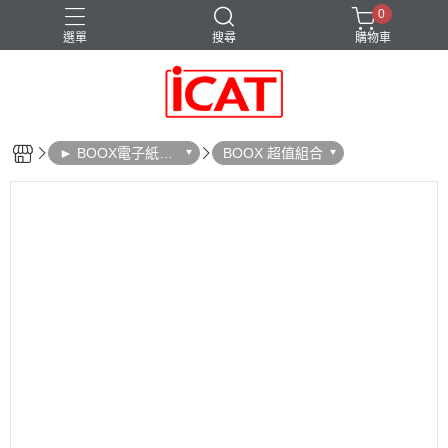
0
選單
搜尋
購物車
BOOX 周邊配件
Go Color 7 Gen II
TOPlay 聽不累
► BOOX電子紙設
BOOX 超值組合
平板電腦
筆記型電腦
備