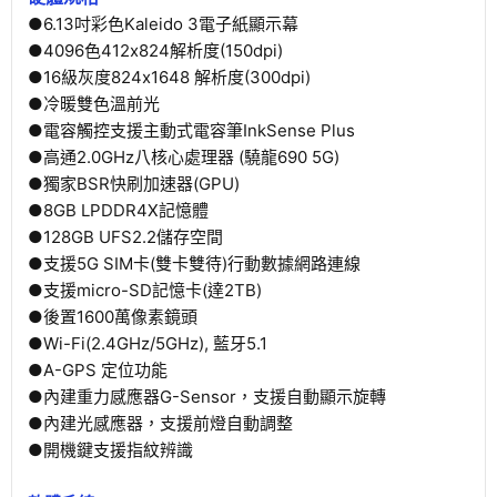
●6.13吋彩色Kaleido 3電子紙顯示幕
●4096色412x824解析度(150dpi)
●16級灰度824x1648 解析度(300dpi)
●冷暖雙色溫前光
●電容觸控支援主動式電容筆InkSense Plus
●高通2.0GHz八核心處理器 (驍龍690 5G)
●獨家BSR快刷加速器(GPU)
●8GB LPDDR4X記憶體
●128GB UFS2.2儲存空間
●支援5G SIM卡(雙卡雙待)行動數據網路連線
●支援micro-SD記憶卡(達2TB)
●後置1600萬像素鏡頭
●Wi-Fi(2.4GHz/5GHz), 藍牙5.1
●A-GPS 定位功能
●內建重力感應器G-Sensor，支援自動顯示旋轉
●內建光感應器，支援前燈自動調整
●開機鍵支援指紋辨識