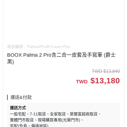
商品編號：
Palma2ProB+Case+Pen
BOOX Palma 2 Pro含二合一皮套及手寫筆 (爵士
黑)
TWD
$
13,840
$
13,180
TWD
運送&付款
運送方式
一般宅配
7-11取貨
全家取貨
萊爾富超商取貨
實體門市取貨
現場購買專用(光華門市)
宅配(外島、偏遠地區)